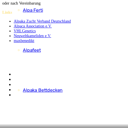
oder nach Vereinbarung
Alpa Ferti
Links
Alpaka Zucht Verband Deutschland
Alpaca Association e.V.
VHLGenetics
Neuweltkameliden e.V.
maxbenedikt
Alpafeet
Alpaka Bettdecken