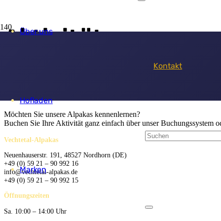
Aktivitäten
Über uns
Kontakt
Alpakas hautnah erleb
Hofladen
Möchten Sie unsere Alpakas kennenlernen?
Buchen Sie Ihre Aktivität ganz einfach über unser Buchungssystem od
Vechtetal-Alpakas
Neuenhauserstr. 191, 48527 Nordhorn (DE)
+49 (0) 59 21 – 90 992 16
Marken
info@vechtetal-alpakas.de
+49 (0) 59 21 – 90 992 15
Öffnungszeiten
Sa. 10:00 – 14:00 Uhr