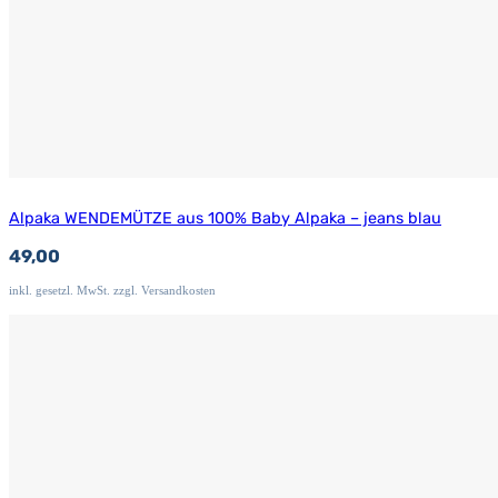
Alpaka WENDEMÜTZE aus 100% Baby Alpaka – jeans blau
49,00
inkl. gesetzl. MwSt. zzgl. Versandkosten