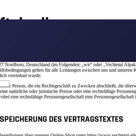
äftsbedingungen
7 Nordhorn, Deutschland (im Folgenden: „wir“ oder „Vechtetal Alpakas
ftsbedingungen gelten für alle Leistungen zwischen uns und unseren 
lich vereinbart wurde.
ürliche Person, die ein Rechtsgeschäft zu Zwecken abschließt, die über
ine natürliche oder juristische Person oder eine rechtsfähige Personen
obei eine rechtsfähige Personengesellschaft eine Personengesellschaft is
 SPEICHERUNG DES VERTRAGSTEXTES
Bestellungen über unseren Online-Shop unter https://www.vechtetal-alp