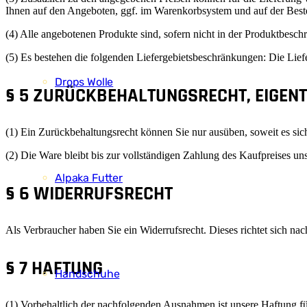
Ihnen auf den Angeboten, ggf. im Warenkorbsystem und auf der Bestel
(4) Alle angebotenen Produkte sind, sofern nicht in der Produktbesch
(5) Es bestehen die folgenden Liefergebietsbeschränkungen: Die Lief
Drops Wolle
§ 5 ZURÜCKBEHALTUNGSRECHT, EIGE
(1) Ein Zurückbehaltungsrecht können Sie nur ausüben, soweit es sic
(2) Die Ware bleibt bis zur vollständigen Zahlung des Kaufpreises un
Alpaka Futter
§ 6 WIDERRUFSRECHT
Als Verbraucher haben Sie ein Widerrufsrecht. Dieses richtet sich na
§ 7 HAFTUNG
Handschuhe
(1) Vorbehaltlich der nachfolgenden Ausnahmen ist unsere Haftung für