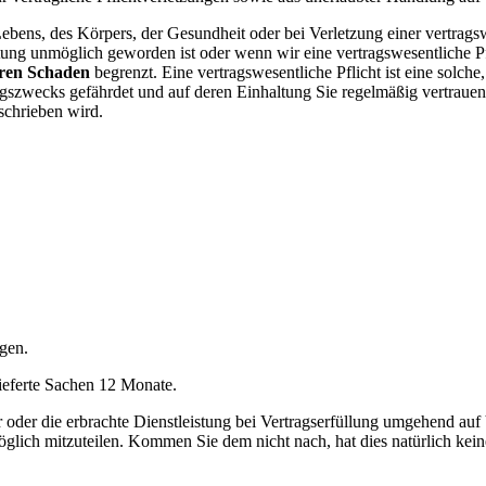
s Lebens, des Körpers, der Gesundheit oder bei Verletzung einer vertrag
stung unmöglich geworden ist oder wenn wir eine vertragswesentliche Pfl
aren Schaden
begrenzt. Eine vertragswesentliche Pflicht ist eine solc
ragszwecks gefährdet und auf deren Einhaltung Sie regelmäßig vertraue
eschrieben wird.
gen.
ieferte Sachen 12 Monate.
r oder die erbrachte Dienstleistung bei Vertragserfüllung umgehend auf
lich mitzuteilen. Kommen Sie dem nicht nach, hat dies natürlich kei