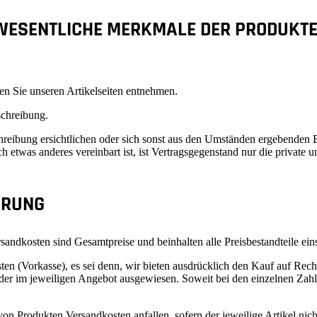
 WESENTLICHE MERKMALE DER PRODUKT
n Sie unseren Artikelseiten entnehmen.
schreibung.
schreibung ersichtlichen oder sich sonst aus den Umständen ergebende
etwas anderes vereinbart ist, ist Vertragsgegenstand nur die private
ERUNG
andkosten sind Gesamtpreise und beinhalten alle Preisbestandteile einsc
eisten (Vorkasse), es sei denn, wir bieten ausdrücklich den Kauf auf R
der im jeweiligen Angebot ausgewiesen. Soweit bei den einzelnen Zahl
on Produkten Versandkosten anfallen, sofern der jeweilige Artikel nic