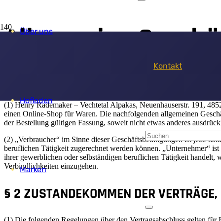
Allgemeine Gesch
Über uns
Kontakt
§ 1 GELTUNG, BEGRIFFSDEFINITIONEN
Hofladen
(1) Henry Rademaker – Vechtetal Alpakas, Neuenhauserstr. 191, 4852
einen Online-Shop für Waren. Die nachfolgenden allgemeinen Geschä
der Bestellung gültigen Fassung, soweit nicht etwas anderes ausdrück
(2) „Verbraucher“ im Sinne dieser Geschäftsbedingungen ist jede nat
beruflichen Tätigkeit zugerechnet werden können. „Unternehmer“ ist e
ihrer gewerblichen oder selbständigen beruflichen Tätigkeit handelt, w
Verbindlichkeiten einzugehen.
Marken
§ 2 ZUSTANDEKOMMEN DER VERTRÄGE,
(1) Die folgenden Regelungen über den Vertragsabschluss gelten für 