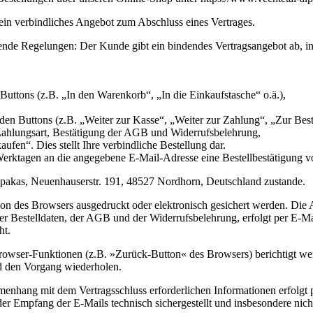
kein verbindliches Angebot zum Abschluss eines Vertrages.
gende Regelungen: Der Kunde gibt ein bindendes Vertragsangebot ab, 
uttons (z.B. „In den Warenkorb“, „In die Einkaufstasche“ o.ä.),
en Buttons (z.B. „Weiter zur Kasse“, „Weiter zur Zahlung“, „Zur Beste
Zahlungsart, Bestätigung der AGB und Widerrufsbelehrung,
ufen“. Dies stellt Ihre verbindliche Bestellung dar.
erktagen an die angegebene E-Mail-Adresse eine Bestellbestätigung v
Alpakas, Neuenhauserstr. 191, 48527 Nordhorn, Deutschland zustande.
tion des Browsers ausgedruckt oder elektronisch gesichert werden. D
der Bestelldaten, der AGB und der Widerrufsbelehrung, erfolgt per E-M
ht.
Browser-Funktionen (z.B. »Zurück-Button« des Browsers) berichtigt we
nd den Vorgang wiederholen.
nhang mit dem Vertragsschluss erforderlichen Informationen erfolgt pe
 der Empfang der E-Mails technisch sichergestellt und insbesondere nic