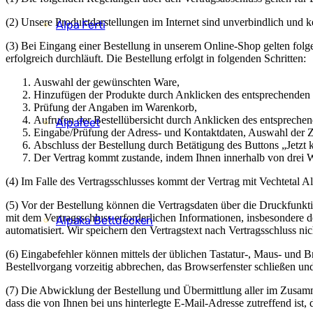
(2) Unsere Produktdarstellungen im Internet sind unverbindlich und 
Alpa Ferti
(3) Bei Eingang einer Bestellung in unserem Online-Shop gelten fol
erfolgreich durchläuft. Die Bestellung erfolgt in folgenden Schritten:
Auswahl der gewünschten Ware,
Hinzufügen der Produkte durch Anklicken des entsprechenden B
Prüfung der Angaben im Warenkorb,
Aufrufen der Bestellübersicht durch Anklicken des entsprechend
Alpafeet
Eingabe/Prüfung der Adress- und Kontaktdaten, Auswahl der 
Abschluss der Bestellung durch Betätigung des Buttons „Jetzt ka
Der Vertrag kommt zustande, indem Ihnen innerhalb von drei W
(4) Im Falle des Vertragsschlusses kommt der Vertrag mit Vechtetal 
(5) Vor der Bestellung können die Vertragsdaten über die Druckfunk
mit dem Vertragsschluss erforderlichen Informationen, insbesondere 
Alpaka Bettdecken
automatisiert. Wir speichern den Vertragstext nach Vertragsschluss nic
(6) Eingabefehler können mittels der üblichen Tastatur-, Maus- und 
Bestellvorgang vorzeitig abbrechen, das Browserfenster schließen u
(7) Die Abwicklung der Bestellung und Übermittlung aller im Zusamme
dass die von Ihnen bei uns hinterlegte E-Mail-Adresse zutreffend ist,