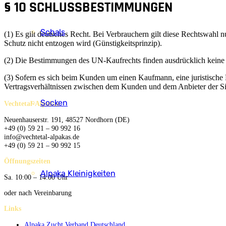
§ 10 SCHLUSSBESTIMMUNGEN
Schals
(1) Es gilt deutsches Recht. Bei Verbrauchern gilt diese Rechtswahl
Schutz nicht entzogen wird (Günstigkeitsprinzip).
(2) Die Bestimmungen des UN-Kaufrechts finden ausdrücklich kein
(3) Sofern es sich beim Kunden um einen Kaufmann, eine juristische Pe
Vertragsverhältnissen zwischen dem Kunden und dem Anbieter der Sit
Socken
Vechtetal-Alpakas
Neuenhauserstr. 191, 48527 Nordhorn (DE)
+49 (0) 59 21 – 90 992 16
info@vechtetal-alpakas.de
+49 (0) 59 21 – 90 992 15
Öffnungszeiten
Alpaka Kleinigkeiten
Sa. 10:00 – 14:00 Uhr
oder nach Vereinbarung
Links
Alpaka Zucht Verband Deutschland