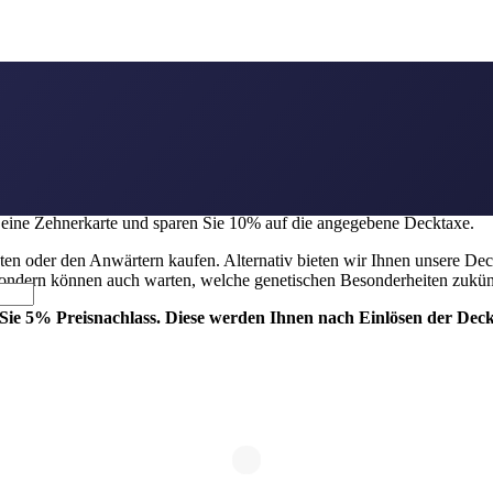
nd so reservieren. Wenn Sie bis zum 31. März des laufenden Jahres die
 eine Zehnerkarte und sparen Sie 10% auf die angegebene Decktaxe.
 oder den Anwärtern kaufen. Alternativ bieten wir Ihnen unsere Deckpa
 sondern können auch warten, welche genetischen Besonderheiten zukünft
Sie 5% Preisnachlass. Diese werden Ihnen nach Einlösen der Deckt