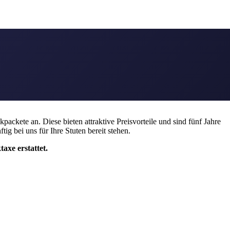
 anstehenden Decksprünge kaufen und reservieren, erhalten Sie einen
ckete an. Diese bieten attraktive Preisvorteile und sind fünf Jahre
ig bei uns für Ihre Stuten bereit stehen.
axe erstattet.