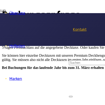
Buchungsanfrage
Über uns
Kontakt
über den Deckservice für Ihre Suristute(n):
Sie können bei uns für Ihre Stuten einen Deckservice vorab buchen u
Hofladen
5%igen Preisnachlass auf die angegebene Decktaxe. Oder kaufen Sie
Sie können hier einzelne Decktaxen mit unseren Premium Deckhengsten
gültig. Sie müssen also nicht alle Decktaxen im ersten Jahr einlösen,
Bei Buchungen für das laufende Jahr bis zum 31. März erhalten 
Marken