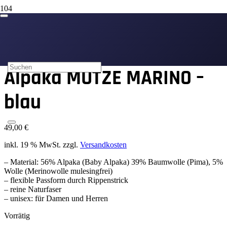
Start
/
Mützen
/ Alpaka MÜTZE MARINO – blau
Alpaka MÜTZE MARINO –
blau
49,00
€
inkl. 19 % MwSt.
zzgl.
Versandkosten
– Material: 56% Alpaka (Baby Alpaka) 39% Baumwolle (Pima), 5%
Wolle (Merinowolle mulesingfrei)
– flexible Passform durch Rippenstrick
– reine Naturfaser
– unisex: für Damen und Herren
Vorrätig