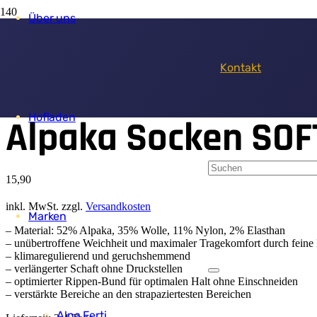
Über uns
Kontakt
Start
/
Socken
/
Alltag
/ Alpaka Socken SOFT schwarz
Hofladen
Alpaka Socken SOF
15,90
inkl. MwSt.
zzgl.
Versandkosten
Marken
– Material: 52% Alpaka, 35% Wolle, 11% Nylon, 2% Elasthan
– unübertroffene Weichheit und maximaler Tragekomfort durch feine
– klimaregulierend und geruchshemmend
– verlängerter Schaft ohne Druckstellen
– optimierter Rippen-Bund für optimalen Halt ohne Einschneiden
– verstärkte Bereiche an den strapaziertesten Bereichen
Alpa Ferti