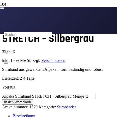
Start
/
Stirnbänder
/ Alpaka Stirnband STRETCH – Silbergrau
Alpaka Stirnband
STRETCH – Silbergrau
35,00
€
inkl. 19 % MwSt.
zzgl.
Versandkosten
Stirnband aus gewalktem Alpaka – formbeständig und robust
Lieferzeit:
2-4 Tage
Vorrätig
Alpaka Stirnband STRETCH - Silbergrau Menge
In den Warenkorb
Artikelnummer:
1579
Kategorie:
Stirnbänder
Beschreibung