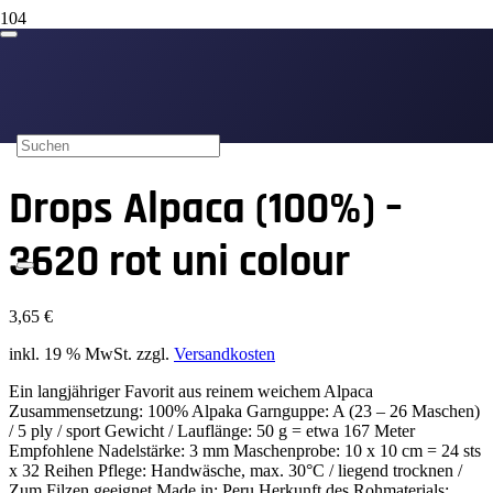
Start
/
Drops Wolle
/
Drops Alpaca
/ Drops Alpaca (100%) – 3620
rot uni colour
Drops Alpaca (100%) –
3620 rot uni colour
3,65
€
inkl. 19 % MwSt.
zzgl.
Versandkosten
Ein langjähriger Favorit aus reinem weichem Alpaca
Zusammensetzung: 100% Alpaka Garnguppe: A (23 – 26 Maschen)
/ 5 ply / sport Gewicht / Lauflänge: 50 g = etwa 167 Meter
Empfohlene Nadelstärke: 3 mm Maschenprobe: 10 x 10 cm = 24 sts
x 32 Reihen Pflege: Handwäsche, max. 30°C / liegend trocknen /
Zum Filzen geeignet Made in: Peru Herkunft des Rohmaterials: