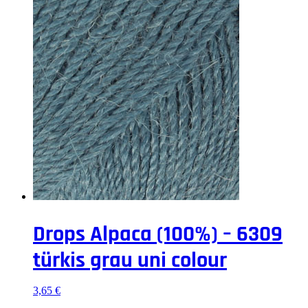
Drops Alpaca (100%) – 6309
türkis grau uni colour
3,65
€